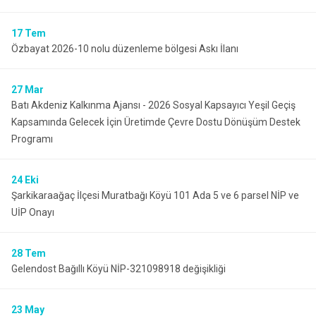
17
Tem
Özbayat 2026-10 nolu düzenleme bölgesi Askı İlanı
27
Mar
Batı Akdeniz Kalkınma Ajansı - 2026 Sosyal Kapsayıcı Yeşil Geçiş
Kapsamında Gelecek İçin Üretimde Çevre Dostu Dönüşüm Destek
Programı
24
Eki
Şarkikaraağaç İlçesi Muratbağı Köyü 101 Ada 5 ve 6 parsel NİP ve
UİP Onayı
28
Tem
Gelendost Bağıllı Köyü NİP-321098918 değişikliği
23
May